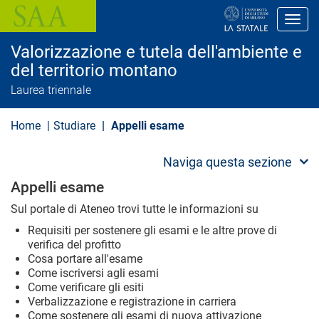
S
a
Toggl
l
t
Valorizzazione e tutela dell'ambiente e
a
a
del territorio montano
l
Laurea triennale
c
o
n
Home
Studiare
Appelli esame
t
e
n
Naviga questa sezione
u
t
Appelli esame
o
p
Sul portale di Ateneo trovi tutte le informazioni su
r
i
Requisiti per sostenere gli esami e le altre prove di
n
verifica del profitto
c
Cosa portare all'esame
i
p
Come iscriversi agli esami
a
Come verificare gli esiti
l
Verbalizzazione e registrazione in carriera
e
Come sostenere gli esami di nuova attivazione